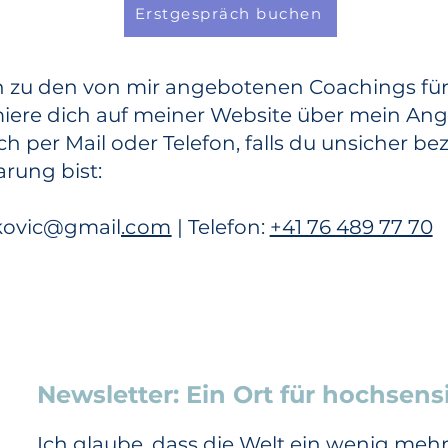
Erstgespräch buchen
n zu den von mir angebotenen Coachings für
iere dich auf meiner Website über mein An
h per Mail oder Telefon, falls du unsicher be
rung bist:
ljkovic@gmail
.com
|
Telefon:
+41 76 489 77 70
Newsletter: Ein Ort für hochsens
Ich glaube, dass die Welt ein wenig me